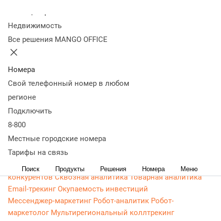
Контакт-центр
Колл-центр
Омниканальный контакт-центр
Исходящий обзвон
Недвижимость
Омниканальные коммуникации
Управление персоналом
Все решения MANGO OFFICE
Рабочее место сотрудника
Конструктор отчетов
Робот-
администратор
Управление рабочими ресурсами
База
Номера
знаний
Управление сделками
ПИП (API) для УВК (CRM)
Чат для сайта
Оценка эффективности работы
Все
Свой телефонный номер в любом
возможности колл-центра
Интеграции
Интеграции по
регионе
ПИП (API)
Вебхуки
Интеграция с 1С
Все интеграции
Подключить
Роботы и аналитика
8-800
Голосовой робот
Чат-бот
Речевая аналитика
Местные городские номера
Искусственный интеллект
Управление качеством (QM)
Тарифы на связь
Бизнес-аналитика
Сервисы для маркетинга
Коллтрекинг
Мультиканальная аналитика
Анализ
Поиск
Продукты
Решения
Номера
Меню
конкурентов
Сквозная аналитика
Товарная аналитика
Email-трекинг
Окупаемость инвестиций
Мессенджер‑маркетинг
Робот-аналитик
Робот-
маркетолог
Мультирегиональный коллтрекинг