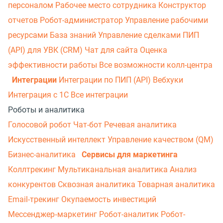
персоналом
Рабочее место сотрудника
Конструктор
отчетов
Робот-администратор
Управление рабочими
ресурсами
База знаний
Управление сделками
ПИП
(API) для УВК (CRM)
Чат для сайта
Оценка
эффективности работы
Все возможности колл-центра
Интеграции
Интеграции по ПИП (API)
Вебхуки
Интеграция с 1С
Все интеграции
Роботы и аналитика
Голосовой робот
Чат-бот
Речевая аналитика
Искусственный интеллект
Управление качеством (QM)
Бизнес-аналитика
Сервисы для маркетинга
Коллтрекинг
Мультиканальная аналитика
Анализ
конкурентов
Сквозная аналитика
Товарная аналитика
Email-трекинг
Окупаемость инвестиций
Мессенджер‑маркетинг
Робот-аналитик
Робот-