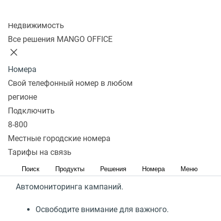
Колл-центр
Недвижимость
Все решения MANGO OFFICE
Автомониторинг кампаний
Номера
Для бизнес-успеха сейчас как никогда нужен
Свой телефонный номер в любом
глубокий анализа рынка и нестандартные
регионе
решения
. Но как часто мы жалуемся, что заела
Подключить
текучка, что данные аналитики неточны, что
8-800
можно прозевать признаки приближающихся
Местные городские номера
проблем.
Тарифы на связь
Поиск
Продукты
Решения
Номера
Меню
Мы сделали для вас удобный сервис
Автомониторинга кампаний.
Освободите внимание для важного.